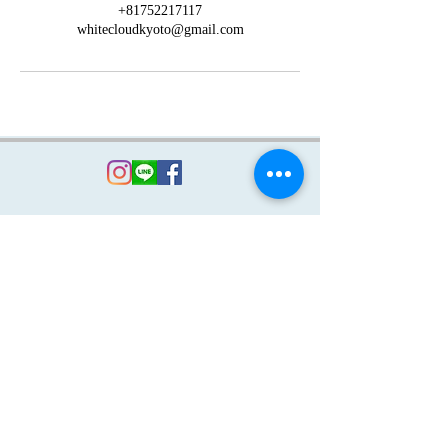
+81752217117
whitecloudkyoto@gmail.com
ジャイロトニック ®, GYROTONIC®, ジャイロキネ
シス ®, GYROKINESIS®,
GYROTONIC® & Logo, GYROTONIC
EXPANSION SYSTEM® and GYROTONER® are
registered trademarks of Gyrotonic Sales Corp and
are used with permission.
ジャイロトニック ®, GYROTONIC®, ジャイロキネ
シス ®, GYROKINESIS®,
GYROTONIC® & Logo, GYROTONIC EXPANSION
SYSTEM® and GYROTONER® は、
登録商標であり、その所有者であるGyrotonic Sales