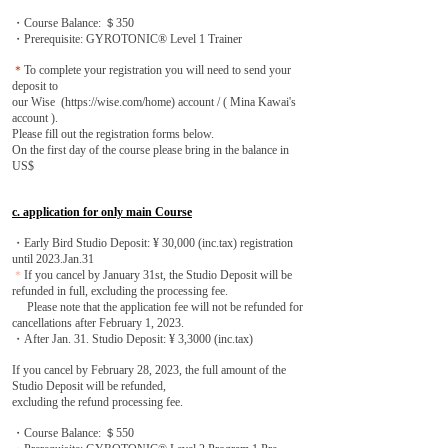
・Course Balance: ＄350
・Prerequisite: GYROTONIC® Level 1 Trainer
＊
To complete your registration you will need to send your
deposit to
our Wise (
https://wise.com/home)
account / ( Mina Kawai's
account ).
Please fill out the registration forms below.
On the first day of the course please bring in the balance in
US$
c. application for only main Course
・Early Bird Studio Deposit: ¥ 30,000 (inc.tax) registration
until 2023.Jan.31
＊
If you cancel by January 31st, the Studio Deposit will be
refunded in full, excluding the processing fee.
Please note that the application fee will not be refunded for
cancellations after February 1, 2023.
・After Jan. 31. Studio Deposit: ¥ 3,3000 (inc.tax)
If you cancel by February 28, 2023, the full amount of the
Studio Deposit will be refunded,
excluding the refund processing fee.
・Course Balance: ＄550