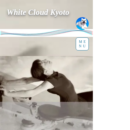
White Cloud Kyoto
ME
NU