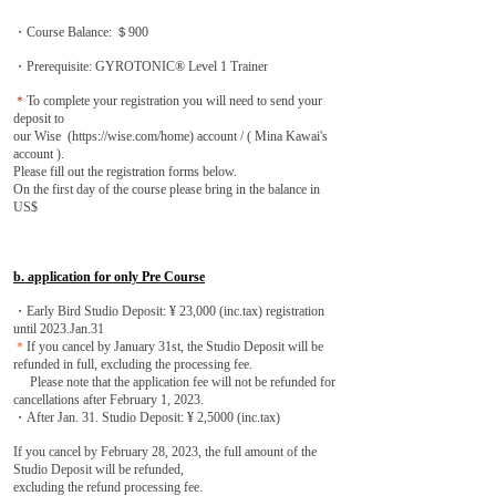
・Course Balance: ＄900
・Prerequisite: GYROTONIC® Level 1 Trainer
＊
To complete your registration you will need to send your
deposit to
our Wise (
https://wise.com/home)
account / ( Mina Kawai's
account ).
Please fill out the registration forms below.
On the first day of the course please bring in the balance in
US$
b. application for only Pre Course
・Early Bird Studio Deposit: ¥ 23,000 (inc.tax) registration
until 2023.Jan.31
＊
If you cancel by January 31st, the Studio Deposit will be
refunded in full, excluding the processing fee.
Please note that the application fee will not be refunded for
cancellations after February 1, 2023.
・After Jan. 31. Studio Deposit: ¥ 2,5000 (inc.tax)
If you cancel by February 28, 2023, the full amount of the
Studio Deposit will be refunded,
excluding the refund processing fee.