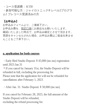
・コース受講費：＄550
・参加可能な方：ジャイロトニック® レベル2プログラ
ム1 プレコース受講済みの方
【お申込み】
お申込みフォームより、ご連絡下さい。
お申込み費を、
指定口座
にお振込をお願いいたします。
確認いたしました時点で、お申込み確定とさせて頂きます。
受講をキャンセルされた場合、お申込み費はご返金出来ませ
んことをご了承下さい。
a. application for both courses
・Early Bird Studio Deposit: ¥ 45,000 (inc.tax) registration
until 2023.Jan.31
＊
If you cancel by January 31st, the Studio Deposit will be
refunded in full, excluding the processing fee.
Please note that the application fee will not be refunded for
cancellations after February 1, 2023.
・After Jan. 31. Studio Deposit: ¥ 50,000 (inc.tax)
If you cancel by February 28, 2023, the full amount of the
Studio Deposit will be refunded,
excluding the refund processing fee.