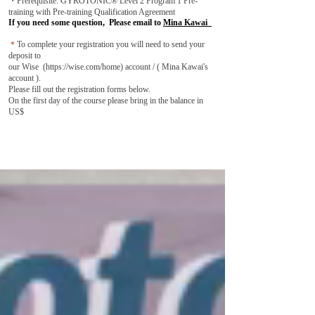
・Prerequisite: GYROTONIC® Level 2 Program 1 Pre-
training with Pre-training Qualification Agreement
If you need some question, Please email to
Mina Kawai
＊
To complete your registration you will need to send your
deposit to
our Wise (
https://wise.com/home)
account / ( Mina Kawai's
account ).
Please fill out the registration forms below.
On the first day of the course please bring in the balance in
US$