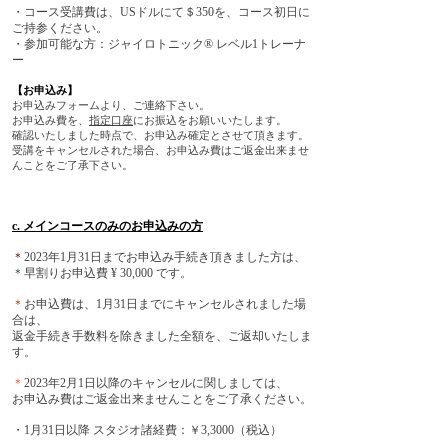
・コース受講費は、USドルにて＄350を、コース初日に
ご持参ください。
・参加可能な方：ジャイロトニック® レベル1トレーナ
ー
【お申込み】
お申込みフォームより、ご連絡下さい。
お申込み費を、
指定口座
にお振込をお願いいたします。
確認いたしました時点で、お申込み確定とさせて頂きます。
受講をキャンセルされた場合、お申込み費はご返金出来ませ
んことをご了承下さい。
c. メインコースのみのお申込みの方
＊
2023年1月31日までお申込み手続き頂きました方は、
＊早割りお申込費 ¥ 30,000 です。
＊
お申込費は、1月31日までにキャンセルされました場
合は、
返金手続き手数料を除きました全額を、ご返却いたしま
す。
＊
2023年2月1日以降のキャンセルに関しましては、
お申込み費はご返金出来ませんことをご了承ください。
・1月31日以降 スタジオ諸経費：￥3,3000（税込）