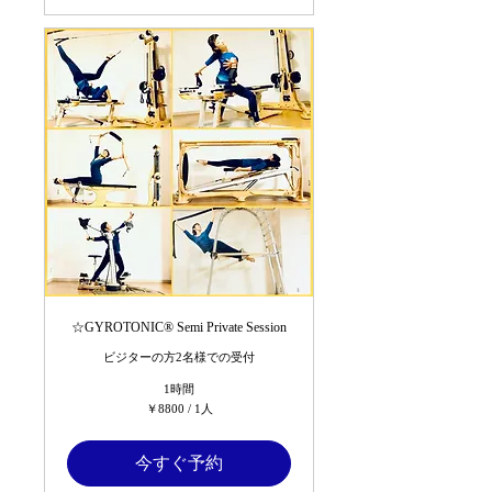
☆GYROTONIC®︎ Semi Private Session
ビジターの方2名様での受付
1時間
￥8800
￥8800 / 1人
/
1
人
今すぐ予約